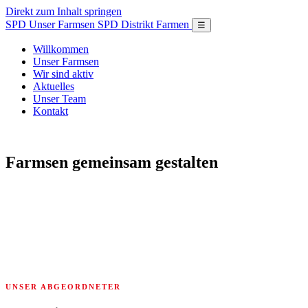
Direkt zum Inhalt springen
SPD
Unser Farmsen
SPD Distrikt Farmen
☰
Willkommen
Unser Farmsen
Wir sind aktiv
Aktuelles
Unser Team
Kontakt
SPD DISTRIKT FARMSEN
Farmsen gemeinsam gestalten
Wir setzen uns für ein lebenswertes Farmsen ein – mit
Engagement, Nähe und konkreten Ideen für unseren
Stadtteil.
UNSER ABGEORDNETER